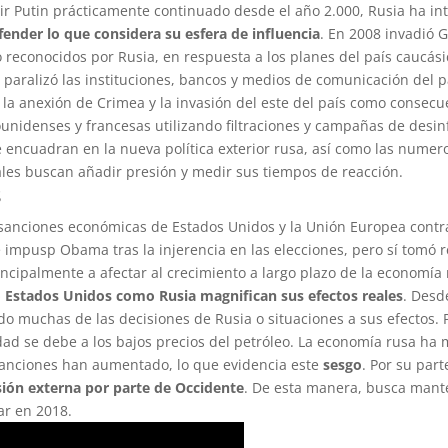
mir Putin prácticamente continuado desde el año 2.000, Rusia ha in
fender lo que considera su esfera de influencia
. En 2008 invadió G
lo reconocidos por Rusia, en respuesta a los planes del país caucás
paralizó las instituciones, bancos y medios de comunicación del p
, la anexión de Crimea y la invasión del este del país como consecu
ounidenses y francesas utilizando filtraciones y campañas de desinf
encuadran en la nueva política exterior rusa, así como las numero
les buscan añadir presión y medir sus tiempos de reacción.
s
e sanciones económicas de Estados Unidos y la Unión Europea contr
 impusp Obama tras la injerencia en las elecciones, pero sí tomó r
ncipalmente a afectar al crecimiento a largo plazo de la economía 
 Estados Unidos como Rusia magnifican sus efectos reales
. Desd
do muchas de las decisiones de Rusia o situaciones a sus efectos. 
idad se debe a los bajos precios del petróleo. La economía rusa ha 
sanciones han aumentado, lo que evidencia este
sesgo
. Por su part
sión externa por parte de Occidente
. De esta manera, busca mant
ar en 2018.