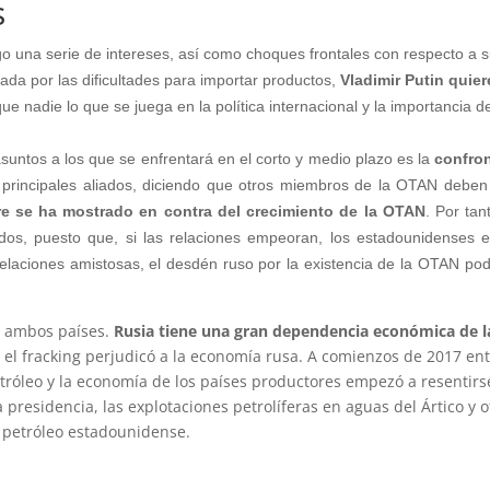
s
igo una serie de intereses, así como choques frontales con respecto a s
ada por las dificultades para importar productos,
Vladimir Putin quier
e nadie lo que se juega en la política internacional y la importancia d
suntos a los que se enfrentará en el corto y medio plazo es la
confron
principales aliados, diciendo que otros miembros de la OTAN deben
e se ha mostrado en contra del crecimiento de la OTAN
. Por ta
dos, puesto que, si las relaciones empeoran, los estadounidenses e
 relaciones amistosas, el desdén ruso por la existencia de la OTAN po
a ambos países.
Rusia tiene una gran dependencia económica de l
l fracking perjudicó a la economía rusa. A comienzos de 2017 ent
tróleo y la economía de los países productores empezó a resentir
a presidencia, las explotaciones petrolíferas en aguas del Ártico y 
 petróleo estadounidense.