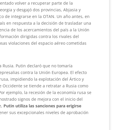
tentado volver a recuperar parte de la
eorgia y desgajó dos provincias, Abjasia y
ico de integrarse en la OTAN. Un año antes, en
aís en respuesta a la decisión de trasladar una
encia de los acercamientos del país a la Unión
ormación dirigidas contra los rivales del
sas violaciones del espacio aéreo cometidas
a Rusia. Putin declaró que no tomaría
epresalias contra la Unión Europea. El efecto
rusa, impidiendo la explotación del Ártico y
e Occidente se tiende a retratar a Rusia como
Por ejemplo, la recesión de la economía rusa se
mostrado signos de mejora con el inicio del
e,
Putin utiliza las sanciones para erigirse
ener sus excepcionales niveles de aprobación