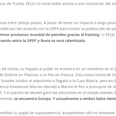
nazas de Trump, EEUU no haría oídos sordos a una invocación del ar
cas entre ambos países. A pesar de tener un impacto a largo plaz
neficiará del acuerdo con la OPEP para limitar la producción de pe
rimer productor mundial de petróleo gracias al fracking
. Si EEUU
cuerdo entre la OPEP y Rusia se verá ralentizada
.
.
De hecho, su llegada al poder se enmarca en un momento en el que
 Duterte en Filipinas a Le Pen en Francia. Esta nueva forma de lid
En Estados Unidos el populismo a llegado a la Casa Blanca, pero en 
rancia Emmanuel Macron derrotó a Marine le Pen a principios de ma
. Y el partido de Merkel ganó las elecciones en el estado alemán 
camente
, se encuentra Europa. Y actualmente a ambos lados tiene 
 perdido su papel de superpotencia. Actualmente sólo es relevante